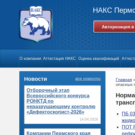
НАКС Пермс
Авторизация в
О компании
Аттестация НАКС
Оценка квалификаций
Аттес
Новости
все новости
Главная
опасных 
Отборочный этап
Норма
Всероссийского конкурса
РОНКТД по
транс
неразрушающему контролю
«Дефектоскопист-2026»
ПБ 03
14.04.2026
жидко
ПОТ Р
Компании Пермского края
рефри