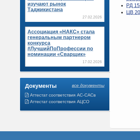
изучают рынок
РД 15
Таджикистана
ЦВ 20
27.02.2026
Ассоциация «НАКС» стала
генеральным партнером
конкурса
#ЛучшийПоПрофессии по
номинации «Сварщик»
17.02.2026
Документы
все документы
Аттестат соответствия АС-САСв
Аттестат соответствия АЦСО