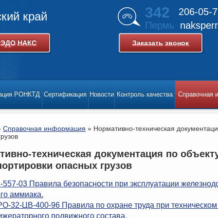
342
206-05-7
кий край
Пермь
naksper
 ЭДО НАКС
Заказать звонок
тация РОНКТД
Cертификация
Новости
Контроль качества
Справочная 
»
Справочная информация
»
Нормативно-техническая документаци
грузов
тивно-техническая документация по объект
портировки опасных грузов
-557-03 Правила безопасности при эксплуатации железнод
го аммиака.
О-32-ЦВ-400-96 Правила по охране труда при техническом
жераторного подвижного состава.