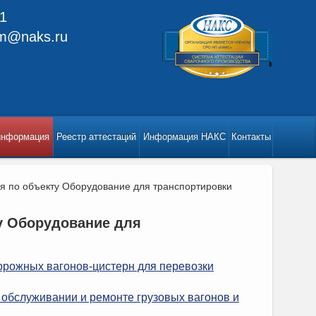
1
m@naks.ru
информация
Реестр аттестаций
Информация НАКС
Контакты
я по объекту Оборудование для транспортировки
у Оборудование для
орожных вагонов-цистерн для перевозки
 обслуживании и ремонте грузовых вагонов и