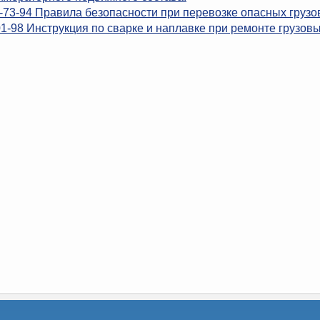
-73-94 Правила безопасности при перевозке опасных груз
1-98 Инструкция по сварке и наплавке при ремонте грузовы